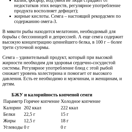
калий, фосфор, йод (многие люди страдают от
недостатков этих веществ, регулярное употребление
продукта восполняет дефицит);
жирные кислоты. Семга – настоящий рекордсмен по
содержанию омега-3.
В мякоти рыбы находится мелатонин, необходимый для
борьбы с бессонницей и депрессией. А еще семга содержит
высокую концентрацию ценнейшего белка, в 100 г – более
трети суточной нормы.
Семга – удивительный продукт, который при высокой
жирности необходим для здоровья сердечно-сосудистой
системы. Регулярное употребление блюд с этой рыбой
снижает уровень холестерина и помогает от высокого
давления. Есть ее необходимо и мужчинам, и женщинам, и
детям.
БЖУ и калорийность копченой семги
Параметр
Горячее копчение
Холодное копчение
Калории
202 ккал
222 ккал
Белки
22,5 г
15 г
Жиры
12,5 г
18 г
Углеводы
0 г
0 г