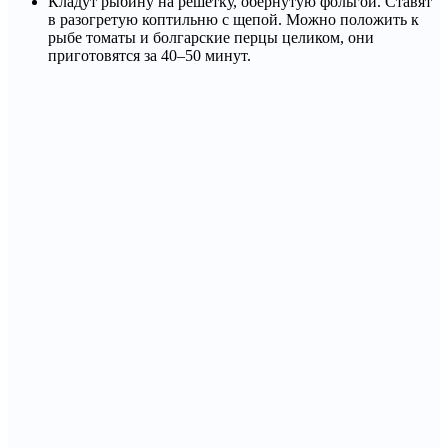
Кладут рыбину на решетку, обернутую фольгой. Ставят
в разогретую коптильню с щепой. Можно положить к
рыбе томаты и болгарские перцы целиком, они
приготовятся за 40–50 минут.