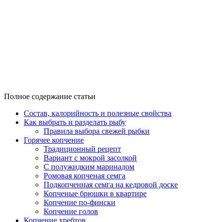
Полное содержание статьи
Состав, калорийность и полезные свойства
Как выбрать и разделать рыбу
Правила выбора свежей рыбки
Горячее копчение
Традиционный рецепт
Вариант с мокрой засолкой
С полужидким маринадом
Ромовая копченая семга
Подкопченная семга на кедровой доске
Копченые брюшки в квартире
Копчение по-фински
Копчение голов
Копчение хребтов