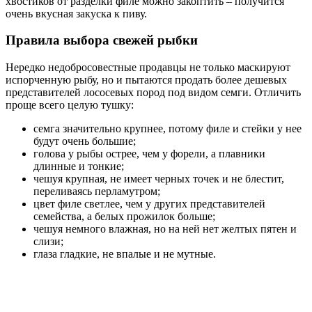
хвостиков от разделки филе можно закоптить – получится
очень вкусная закуска к пиву.
Правила выбора свежей рыбки
Нередко недобросовестные продавцы не только маскируют
испорченную рыбу, но и пытаются продать более дешевых
представителей лососевых пород под видом семги. Отличить
проще всего целую тушку:
семга значительно крупнее, потому филе и стейки у нее
будут очень большие;
голова у рыбы острее, чем у форели, а плавники
длинные и тонкие;
чешуя крупная, не имеет черных точек и не блестит,
переливаясь перламутром;
цвет филе светлее, чем у других представителей
семейства, а белых прожилок больше;
чешуя немного влажная, но на ней нет желтых пятен и
слизи;
глаза гладкие, не впалые и не мутные.