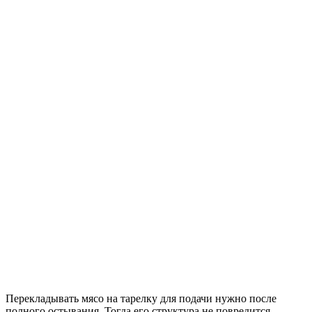
Перекладывать мясо на тарелку для подачи нужно после
полного остывания. Тогда его структура не повредится.