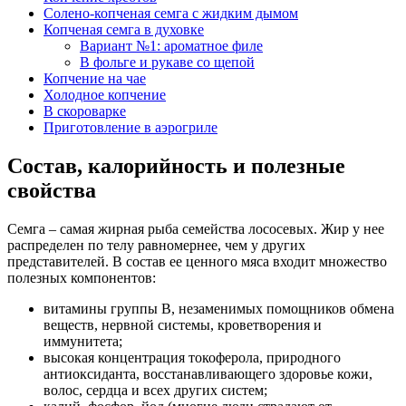
Солено-копченая семга с жидким дымом
Копченая семга в духовке
Вариант №1: ароматное филе
В фольге и рукаве со щепой
Копчение на чае
Холодное копчение
В скороварке
Приготовление в аэрогриле
Состав, калорийность и полезные
свойства
Семга – самая жирная рыба семейства лососевых. Жир у нее
распределен по телу равномернее, чем у других
представителей. В состав ее ценного мяса входит множество
полезных компонентов:
витамины группы B, незаменимых помощников обмена
веществ, нервной системы, кроветворения и
иммунитета;
высокая концентрация токоферола, природного
антиоксиданта, восстанавливающего здоровье кожи,
волос, сердца и всех других систем;