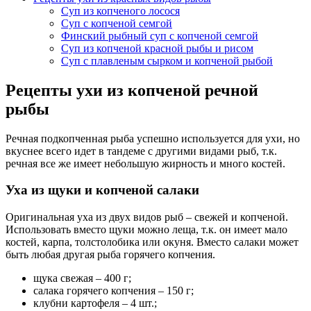
Суп из копченого лосося
Суп с копченой семгой
Финский рыбный суп с копченой семгой
Суп из копченой красной рыбы и рисом
Суп с плавленым сырком и копченой рыбой
Рецепты ухи из копченой речной
рыбы
Речная подкопченная рыба успешно используется для ухи, но
вкуснее всего идет в тандеме с другими видами рыб, т.к.
речная все же имеет небольшую жирность и много костей.
Уха из щуки и копченой салаки
Оригинальная уха из двух видов рыб – свежей и копченой.
Использовать вместо щуки можно леща, т.к. он имеет мало
костей, карпа, толстолобика или окуня. Вместо салаки может
быть любая другая рыба горячего копчения.
щука свежая – 400 г;
салака горячего копчения – 150 г;
клубни картофеля – 4 шт.;