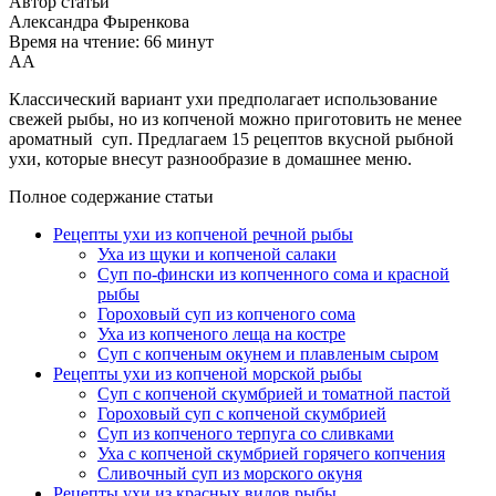
Автор статьи
Александра Фыренкова
Время на чтение: 66 минут
А
А
Классический вариант ухи предполагает использование
свежей рыбы, но из копченой можно приготовить не менее
ароматный суп. Предлагаем 15 рецептов вкусной рыбной
ухи, которые внесут разнообразие в домашнее меню.
Полное содержание статьи
Рецепты ухи из копченой речной рыбы
Уха из щуки и копченой салаки
Суп по-фински из копченного сома и красной
рыбы
Гороховый суп из копченого сома
Уха из копченого леща на костре
Суп с копченым окунем и плавленым сыром
Рецепты ухи из копченой морской рыбы
Суп с копченой скумбрией и томатной пастой
Гороховый суп с копченой скумбрией
Суп из копченого терпуга со сливками
Уха с копченой скумбрией горячего копчения
Сливочный суп из морского окуня
Рецепты ухи из красных видов рыбы