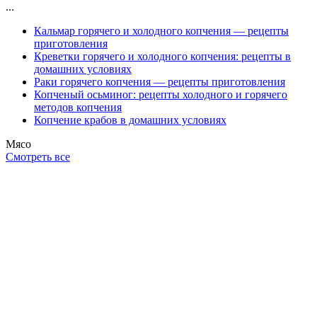
...
Кальмар горячего и холодного копчения — рецепты
приготовления
Креветки горячего и холодного копчения: рецепты в
домашних условиях
Раки горячего копчения — рецепты приготовления
Копченый осьминог: рецепты холодного и горячего
методов копчения
Копчение крабов в домашних условиях
Мясо
Смотреть все