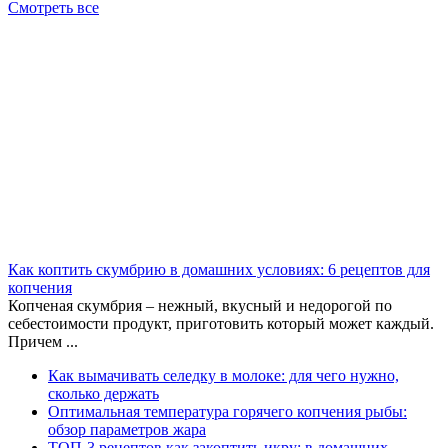
Смотреть все
Как коптить скумбрию в домашних условиях: 6 рецептов для
копчения
Копченая скумбрия – нежный, вкусный и недорогой по
себестоимости продукт, приготовить который может каждый.
Причем ...
Как вымачивать селедку в молоке: для чего нужно,
сколько держать
Оптимальная температура горячего копчения рыбы:
обзор параметров жара
ТОП-3 рецептов как закоптить икру: в домашних