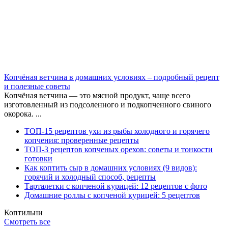
Копчёная ветчина в домашних условиях – подробный рецепт
и полезные советы
Копчёная ветчина — это мясной продукт, чаще всего
изготовленный из подсоленного и подкопченного свиного
окорока. ...
ТОП-15 рецептов ухи из рыбы холодного и горячего
копчения: проверенные рецепты
ТОП-3 рецептов копченых орехов: советы и тонкости
готовки
Как коптить сыр в домашних условиях (9 видов):
горячий и холодный способ, рецепты
Тарталетки с копченой курицей: 12 рецептов с фото
Домашние роллы с копченой курицей: 5 рецептов
Коптильни
Смотреть все