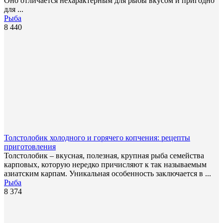
Оно отличается нехарактерным для рыбы вкусом и пригодно
для ...
Рыба
8 440
Толстолобик холодного и горячего копчения: рецепты
приготовления
Толстолобик – вкусная, полезная, крупная рыба семейства
карповых, которую нередко причисляют к так называемым
азиатским карпам. Уникальная особенность заключается в ...
Рыба
8 374