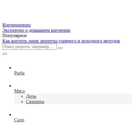
Копчение
guru
Экспертно о домашнем копчении
Популярное
Как коптить линя: рецепты горячего и холодного методов
Рыба
Мясо
Дичь
Свинина
Сало