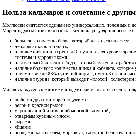
Польза кальмаров и сочетание с други
Моллюски считаются одними из универсальных, полезных и дос
Морепродукты стоит включить в меню на регулярной основе и 
большое количество белка, который легко усваивается;
небольшая калорийность;
наличие витаминов группы В, нужных для кроветворения
системы и здоровья кожи;
незаменимый источник йода, который нужен для работы вс
наличие большого количества цинка и кобальта, которые
присутствие до 83% суточной нормы, омега-3 полиненас
наличие таурина, который выводит «плохой» холестерин 
Моллюск вкусен со многими продуктами и, зная эти сочетания,
любыми другими морепродуктами;
белой и красной рыбой;
маринованной и отварной морской капустой;
отварным куриным мясом;
сырами;
яйцами;
овощами: картофелем, морковью, капустой белокочанной