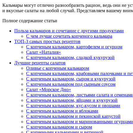
Кальмары могут отлично разнообразить рацион, ведь они не ус
и вкусные салаты на любой случай. Представляем вашему вни
Полное содержание статьи
Польза кальмаров и сочетание с другими продуктами
С чем лучше сочетать копченого кальмара
ТОП-3 самых простых рецептов
С копченым кальмаром, картофелем и огурцом
Салат «Наталия»
С копченым кальмаром, сладкой кукурузой
Лучшие рецепты салатов
Оливье с копченым кальмаром
С копченым кальмаром, крабовыми палочками и п
С копченым кальмаром, сыром и кукурузой
С копченым кальмаром под сырным соусом
Салат «Морское Дно»
С копченым кальмаром, листьями салата и семенам
С копченым кальмаром, яйцами и кукурузой
С копченым кальмаром, кус-кусом и овощами
С копченым кальмаром и яблоками
С копченым кальмаром и пекинской капустой
С копченым кальмаром и маринованными огурцам
С копченым кальмаром и сыром
С копчеными кальмарами и ветчиной