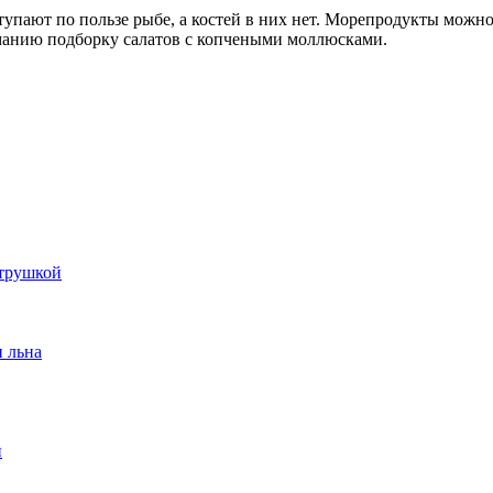
тупают по пользе рыбе, а костей в них нет. Морепродукты можно
манию подборку салатов с копчеными моллюсками.
етрушкой
и льна
и