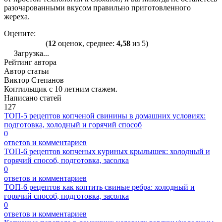
разочарованными вкусом правильно приготовленного
жереха.
Оцените:
(
12
оценок, среднее:
4,58
из 5)
Загрузка...
Рейтинг автора
Автор статьи
Виктор Степанов
Коптильщик с 10 летним стажем.
Написано статей
127
ТОП-5 рецептов копченой свинины в домашних условиях:
подготовка, холодный и горячий способ
0
ответов и комментариев
ТОП-6 рецептов копченых куриных крылышек: холодный и
горячий способ, подготовка, засолка
0
ответов и комментариев
ТОП-6 рецептов как коптить свиные ребра: холодный и
горячий способ, подготовка, засолка
0
ответов и комментариев