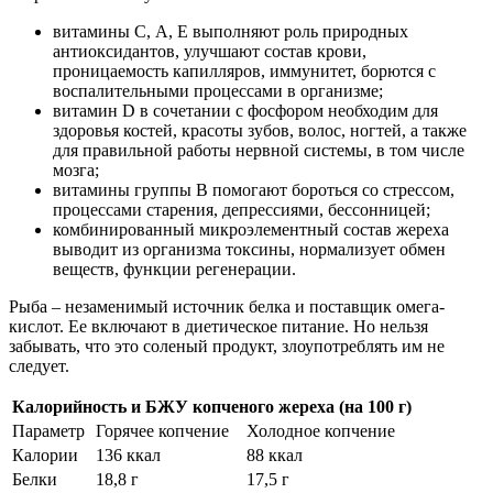
витамины С, А, Е выполняют роль природных
антиоксидантов, улучшают состав крови,
проницаемость капилляров, иммунитет, борются с
воспалительными процессами в организме;
витамин D в сочетании с фосфором необходим для
здоровья костей, красоты зубов, волос, ногтей, а также
для правильной работы нервной системы, в том числе
мозга;
витамины группы B помогают бороться со стрессом,
процессами старения, депрессиями, бессонницей;
комбинированный микроэлементный состав жереха
выводит из организма токсины, нормализует обмен
веществ, функции регенерации.
Рыба – незаменимый источник белка и поставщик омега-
кислот. Ее включают в диетическое питание. Но нельзя
забывать, что это соленый продукт, злоупотреблять им не
следует.
Калорийность и БЖУ копченого жереха (на 100 г)
Параметр
Горячее копчение
Холодное копчение
Калории
136 ккал
88 ккал
Белки
18,8 г
17,5 г