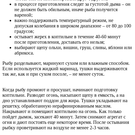
в процессе приготовления следят за густотой дыма – он
не должен быть обильным, иначе рыба получится
вареной;
важно поддерживать температурный режим, не
допуская колебания в широком диапазоне – от 80 до 100
градусов;
остывает жерех в коптильне в течение 40-60 минут
после приготовления, доставать его нельзя;
выбирают щепу ольхи, вишни, груш, сливы, яблони или
абрикоса.
Рыбу разделывают, маринуют сухим или влажным способом.
Если используется жидкий маринад, тушки выдерживаются
так же, как и при сухом посоле, – не менее суток.
Когда рыбу промоют и просушат, начинают подготовку
коптильни. Разводят огонь, насыпают щепу в емкость, а на
дно устанавливают поддон для жира. Тушки укладывают на
решетку, обработанную нерафинированным маслом.
Накрывают и помещают коптильню на огонь. Как только
пойдет дымок, засекают 40 минут. Затем снимают агрегат с
огня и дают постоять еще некоторое время. После остывания
рыбку проветривают на воздухе не менее 2-3 часов.