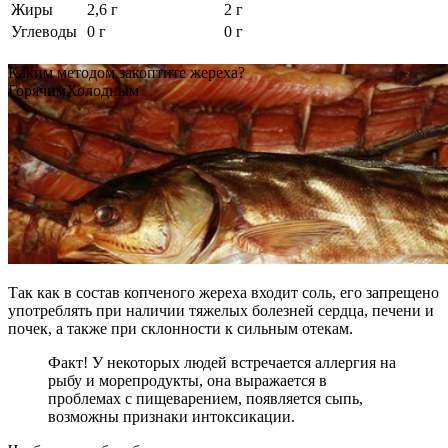
Жиры
2,6 г
2 г
Углеводы
0 г
0 г
Каким методом закоптите жереха?
Горячим
Холодным
Так как в состав копченого жереха входит соль, его запрещено
употреблять при наличии тяжелых болезней сердца, печени и
почек, а также при склонности к сильным отекам.
Факт! У некоторых людей встречается аллергия на
рыбу и морепродукты, она выражается в
проблемах с пищеварением, появляется сыпь,
возможны признаки интоксикации.