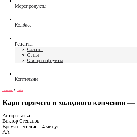
Морепродукты
Колбаса
Рецепты
Салаты
Супы
Овощи и фрукты
Коптильни
›
Главная
Рыба
Карп горячего и холодного копчения —
Автор статьи
Виктор Степанов
Время на чтение: 14 минут
А
А