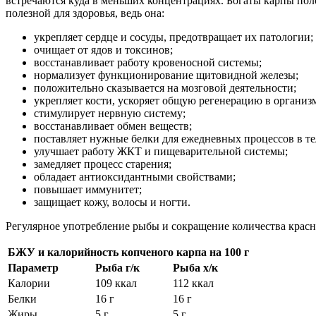
встречаются куда в меньших концентрациях. Богаты карпы пол
полезной для здоровья, ведь она:
укрепляет сердце и сосуды, предотвращает их патологии;
очищает от ядов и токсинов;
восстанавливает работу кровеносной системы;
нормализует функционирование щитовидной железы;
положительно сказывается на мозговой деятельности;
укрепляет кости, ускоряет общую регенерацию в организ
стимулирует нервную систему;
восстанавливает обмен веществ;
поставляет нужные белки для ежедневных процессов в те
улучшает работу ЖКТ и пищеварительной системы;
замедляет процесс старения;
обладает антиоксидантными свойствами;
повышает иммунитет;
защищает кожу, волосы и ногти.
Регулярное употребление рыбы и сокращение количества красн
БЖУ и калорийность копченого карпа на 100 г
Параметр
Рыба г/к
Рыба х/к
Калории
109 ккал
112 ккал
Белки
16 г
16 г
Жиры
5 г
5 г