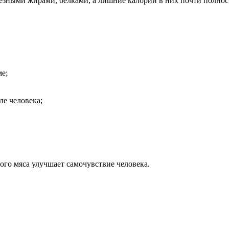
езными жирами, белками, а лишние калории в них почти полност
ме;
ле человека;
ого мяса улучшает самочувствие человека.