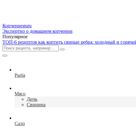
Копчение
guru
Экспертно о домашнем копчении
Популярное
ТОП-6 рецептов как коптить свиные ребра: холодный и горячий
Рыба
Мясо
Дичь
Свинина
Сало