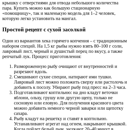
крышку с отверстиями для отвода небольшого количества
пара. Купить можно как большую стационарную
«помощницу», так и маленькую модель для 1–2 человек,
которую легко установить на мангал.
Простой рецепт с сухой засолкой
Один из вариантов хека горячего копчения – с традиционным
набором специй. На 1,5 кг рыбы нужно взять 80–100 г соли,
лавровый лист, черный и душистый перец по вкусу, а также
репчатый лук. Процесс приготовления:
Размороженную рыбу очищают от внутренностей и
разрезают вдоль.
Смешивают сухие специи, натирают ими тушки.
Лавровый лист можно положить сверху или растолочь и
добавить к посолу. Убирают рыбу под пресс на 2–3 часа.
Подготавливают коптильню: на дно кладут веточки
яблони, ольху, грушу или другую щепу, только не
сосновую или еловую. Для получения красивого цвета
можно добавить немного черной заварки или щепотку
сахара.
Рыбу кладут на решетку и ставят в коптильню.
Устанавливают агрегат над огнем, накрывают крышкой.
Когда пойдет белый дым, засекают 20–40 минут в