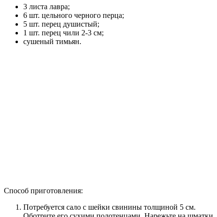
3 листа лавра;
6 шт. цельного черного перца;
5 шт. перец душистый;
1 шт. перец чили 2-3 см;
сушеный тимьян.
Способ приготовления:
Потребуется сало с шейки свинины толщиной 5 см.
Оботрите его сухими полотенцами. Нарежьте на шматки