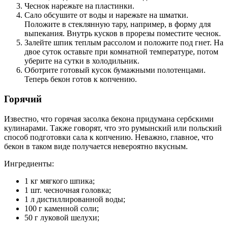
Чеснок нарежьте на пластинки.
Сало обсушите от воды и нарежьте на шматки.
Положите в стеклянную тару, например, в форму для
выпекания. Внутрь кусков в прорезы поместите чеснок.
Залейте шпик теплым рассолом и положите под гнет. На
двое суток оставьте при комнатной температуре, потом
уберите на сутки в холодильник.
Оботрите готовый кусок бумажными полотенцами.
Теперь бекон готов к копчению.
Горячий
Известно, что горячая засолка бекона придумана сербскими
кулинарами. Также говорят, что это румынский или польский
способ подготовки сала к копчению. Неважно, главное, что
бекон в таком виде получается невероятно вкусным.
Ингредиенты:
1 кг мягкого шпика;
1 шт. чесночная головка;
1 л дистиллированной воды;
100 г каменной соли;
50 г луковой шелухи;