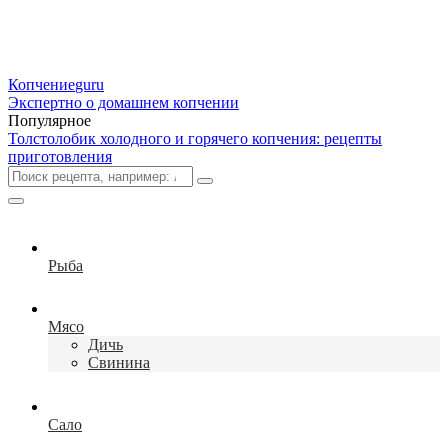
Копчение
guru
Экспертно о домашнем копчении
Популярное
Толстолобик холодного и горячего копчения: рецепты
приготовления
Рыба
Мясо
Дичь
Свинина
Сало