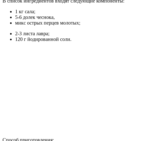
В список ингредиентов входят следующие компоненты:
1 кг сала;
5-6 долек чеснока,
микс острых перцев молотых;
2-3 листа лавра;
120 г йодированной соли.
Способ приготовления: