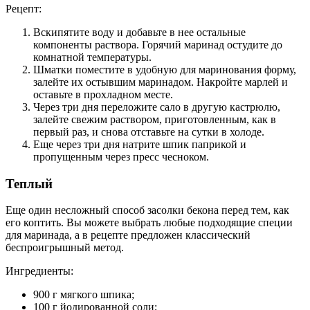
Рецепт:
Вскипятите воду и добавьте в нее остальные
компоненты раствора. Горячий маринад остудите до
комнатной температуры.
Шматки поместите в удобную для маринования форму,
залейте их остывшим маринадом. Накройте марлей и
оставьте в прохладном месте.
Через три дня переложите сало в другую кастрюлю,
залейте свежим раствором, приготовленным, как в
первый раз, и снова отставьте на сутки в холоде.
Еще через три дня натрите шпик паприкой и
пропущенным через пресс чесноком.
Теплый
Еще один несложный способ засолки бекона перед тем, как
его коптить. Вы можете выбрать любые подходящие специи
для маринада, а в рецепте предложен классический
беспроигрышный метод.
Ингредиенты:
900 г мягкого шпика;
100 г йодированной соли;