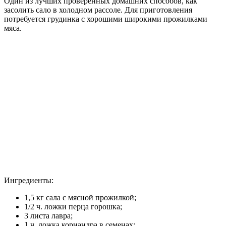
Один из лучших проверенных домашних способов, как
засолить сало в холодном рассоле. Для приготовления
потребуется грудинка с хорошими широкими прожилками
мяса.
Ингредиенты:
1,5 кг сала с мясной прожилкой;
1/2 ч. ложки перца горошка;
3 листа лавра;
1 ч. ложка кориандра в семенах;