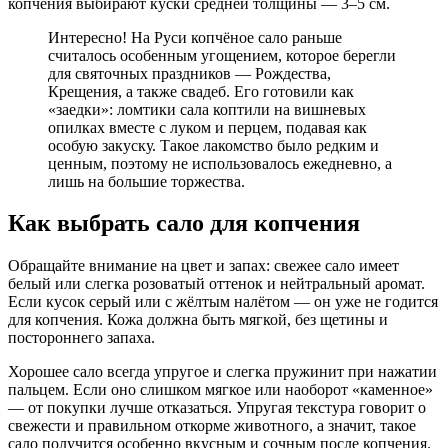
копчения выбирают куски средней толщины — 3–5 см.
Интересно! На Руси копчёное сало раньше
считалось особенным угощением, которое берегли
для святочных праздников — Рождества,
Крещения, а также свадеб. Его готовили как
«заедки»: ломтики сала коптили на вишневых
опилках вместе с луком и перцем, подавая как
особую закуску. Такое лакомство было редким и
ценным, поэтому не использовалось ежедневно, а
лишь на большие торжества.
Как выбрать сало для копчения
Обращайте внимание на цвет и запах: свежее сало имеет
белый или слегка розоватый оттенок и нейтральный аромат.
Если кусок серый или с жёлтым налётом — он уже не годится
для копчения. Кожа должна быть мягкой, без щетины и
постороннего запаха.
Хорошее сало всегда упругое и слегка пружинит при нажатии
пальцем. Если оно слишком мягкое или наоборот «каменное»
— от покупки лучше отказаться. Упругая текстура говорит о
свежести и правильном откорме животного, а значит, такое
сало получится особенно вкусным и сочным после копчения.