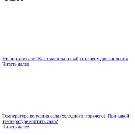
Не портьте сало! Как правильно выбрать щепу для копчения
Читать далее
Температура копчения сала (холодного, горячего). При какой
температуре коптить сало?
Читать далее